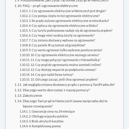
Podsumowanie: jak czytać rachunek za prąd w Niemczech?
FAQ – prąd i ogrzewanie elektryczne
1. Czy ogrzewanie elektryczne w Niemczech jest drogie?
2. Czy pompa ciepła to też ogrzewanie elektryczne?
3. Ile prądu zużywa ogrzewanie elektryczne w mieszkaniu?
4. Czy opłaca się ogrzewanie elektryczne w bloku?
5. Czy taryfa podstawowa nadaje się do ogrzewania prądem?
6. Czy mogę mieć osobną taryfę na ogrzewanie?
7. Czy zmiana dostawcy wpływa na ogrzewanie?
8. Czy panele IR są tańsze od grzejników?
9. Czy warto ogrzewać tylko wybrane pomieszczenia?
10. Czy ogrzewanie elektryczne wymaga serwisu?
11. Czy mogę połączyć ogrzewanie z fotowoltaiką?
12. Czy prąd do ogrzewania można zamówić online?
13. Czy dostaję wsparcie po podpisaniu umowy?
14. Czy gaz nadal bywa tańszy?
15. Od czego zacząć, jeśli chcę ogrzewać prądem?
Jak wygląda zmiana dostawcy prądu z pomocą TaniPradw.de?
Dlaczego warto skorzystać z naszej pomocy?
Zakończenie
Dlaczego Tani prąd w Niemczech (www.tanipradw.de) to
lepsze rozwiązanie?
1. Gwarancję ceny na 24 miesiące
2. Obsługę w języku polskim
3. Brak ukrytych kosztów
4. Kompleksową pomoc