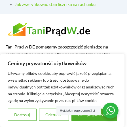
Jak zweryfikować stan licznika na rachunku
Tani Prąd w DE pomagamy zaoszczędzić pieniądze na
rachunkach za prąd i gaz. Oferujemy bezpłatną analizę
Twojego zużycia energii i proponujemy najlepsze
Cenimy prywatność użytkowników
rozwiązania dopasowane do Twoich potrzeb.
Możemy
Używamy plików cookie, aby poprawić jakość przeglądania,
pomóc Ci obniżyć rachunki za prąd!
wyświetlać reklamy lub treści dostosowane do
indywidualnych potrzeb użytkowników oraz analizować ruch
na stronie. Kliknięcie przycisku „Akceptuj wszystkie” oznacza
zgodę na wykorzystywanie przez nas plików cookie.
Hej, jak mogę pomóc? :)
Dostosuj
Odrzucać
Akceptuj wszystko
Kontakt