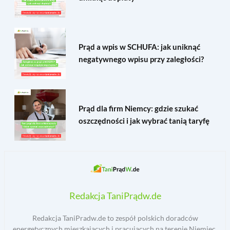
Prąd a wpis w SCHUFA: jak uniknąć
negatywnego wpisu przy zaległości?
Prąd dla firm Niemcy: gdzie szukać
oszczędności i jak wybrać tanią taryfę
Redakcja TaniPrądw.de
Redakcja TaniPradw.de to zespół polskich doradców
energetycznych mieszkających i pracujących na terenie Niemiec.