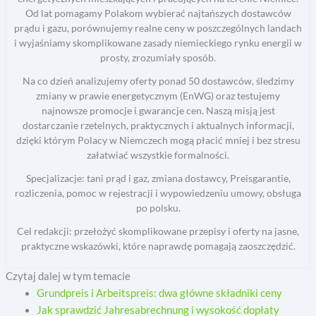
Od lat pomagamy Polakom wybierać najtańszych dostawców
prądu i gazu, porównujemy realne ceny w poszczególnych landach
i wyjaśniamy skomplikowane zasady niemieckiego rynku energii w
prosty, zrozumiały sposób.
Na co dzień analizujemy oferty ponad 50 dostawców, śledzimy
zmiany w prawie energetycznym (EnWG) oraz testujemy
najnowsze promocje i gwarancje cen. Naszą misją jest
dostarczanie rzetelnych, praktycznych i aktualnych informacji,
dzięki którym Polacy w Niemczech mogą płacić mniej i bez stresu
załatwiać wszystkie formalności.
Specjalizacje: tani prąd i gaz, zmiana dostawcy, Preisgarantie,
rozliczenia, pomoc w rejestracji i wypowiedzeniu umowy, obsługa
po polsku.
Cel redakcji: przełożyć skomplikowane przepisy i oferty na jasne,
praktyczne wskazówki, które naprawdę pomagają zaoszczędzić.
Czytaj dalej w tym temacie
Grundpreis i Arbeitspreis: dwa główne składniki ceny
Jak sprawdzić Jahresabrechnung i wysokość dopłaty