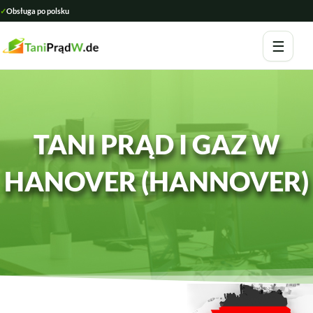
Skip
✓
Obsługa po polsku
to
content
☰
TANI PRĄD I GAZ W
HANOVER (HANNOVER)