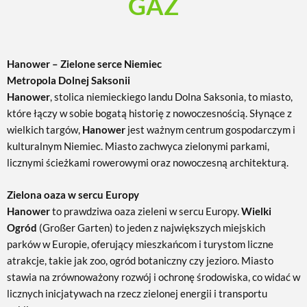
GAZ
Hanower – Zielone serce Niemiec
Metropola Dolnej Saksonii
Hanower
, stolica niemieckiego landu Dolna Saksonia, to miasto,
które łączy w sobie bogatą historię z nowoczesnością. Słynące z
wielkich targów,
Hanower
jest ważnym centrum gospodarczym i
kulturalnym Niemiec. Miasto zachwyca zielonymi parkami,
licznymi ścieżkami rowerowymi oraz nowoczesną architekturą.
Zielona oaza w sercu Europy
Hanower
to prawdziwa oaza zieleni w sercu Europy.
Wielki
Ogród
(Großer Garten) to jeden z największych miejskich
parków w Europie, oferujący mieszkańcom i turystom liczne
atrakcje, takie jak zoo, ogród botaniczny czy jezioro. Miasto
stawia na zrównoważony rozwój i ochronę środowiska, co widać w
licznych inicjatywach na rzecz zielonej energii i transportu