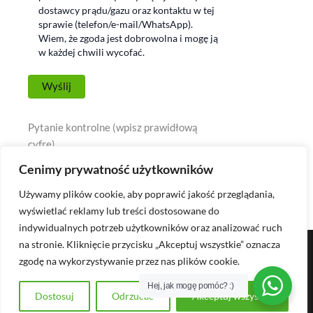
dostawcy prądu/gazu oraz kontaktu w tej
sprawie (telefon/e-mail/WhatsApp).
Wiem, że zgoda jest dobrowolna i mogę ją
w każdej chwili wycofać.
Pytanie kontrolne (wpisz prawidłową
cyfrę)
2 plus 3 =
Cenimy prywatność użytkowników
Używamy plików cookie, aby poprawić jakość przeglądania,
wyświetlać reklamy lub treści dostosowane do
indywidualnych potrzeb użytkowników oraz analizować ruch
na stronie. Kliknięcie przycisku „Akceptuj wszystkie” oznacza
©2026. Tanipradw.de | Wykonane przez RMagency.pl
zgodę na wykorzystywanie przez nas plików cookie.
F
I
T
Hej, jak mogę pomóc? :)
Dostosuj
Odrzucać
Akceptuj wszystko
a
n
i