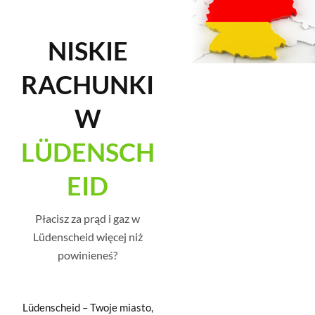
NISKIE
RACHUNKI
W
LÜDENSCH
EID
Płacisz za prąd i gaz w
Lüdenscheid więcej niż
powinieneś?
Lüdenscheid – Twoje miasto,