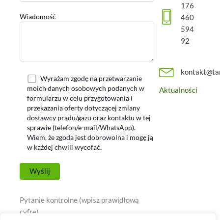
176
Wiadomość
460
594
92
kontakt@ta
Wyrażam zgodę na przetwarzanie
moich danych osobowych podanych w
Aktualności
formularzu w celu przygotowania i
przekazania oferty dotyczącej zmiany
dostawcy prądu/gazu oraz kontaktu w tej
sprawie (telefon/e-mail/WhatsApp).
Wiem, że zgoda jest dobrowolna i mogę ją
w każdej chwili wycofać.
Pytanie kontrolne (wpisz prawidłową
cyfrę)